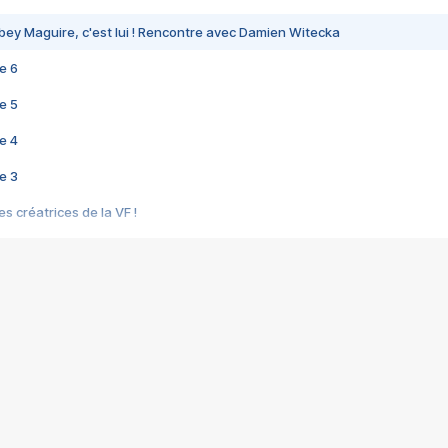
bey Maguire, c'est lui ! Rencontre avec Damien Witecka
e 6
e 5
e 4
e 3
s créatrices de la VF !
e 2
e 1
e Mektoub My Love arrive enfin ! Rencontre avec Shaïn Boumedine et Sal
i : après Toni en famille
elle réalise le bouleversant Dites lui que je l'aime
ais ! Rencontre autour de Vie privée de Rebecca Zlotowski